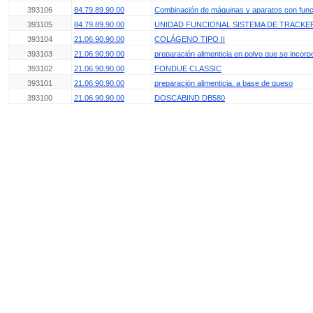
393106
84.79.89.90.00
Combinación de máquinas y aparatos con función
393105
84.79.89.90.00
UNIDAD FUNCIONAL SISTEMA DE TRACKE
393104
21.06.90.90.00
COLÁGENO TIPO II
393103
21.06.90.90.00
preparación alimenticia en polvo que se inco
393102
21.06.90.90.00
FONDUE CLASSIC
393101
21.06.90.90.00
preparación alimenticia, a base de queso
393100
21.06.90.90.00
DOSCABIND DB580